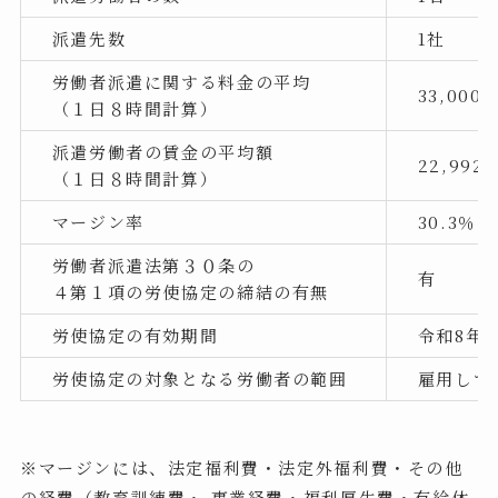
派遣先数
1社
労働者派遣に関する料金の平均
33,000
（１日８時間計算）
派遣労働者の賃金の平均額
22,992
（１日８時間計算）
マージン率
30.3％
労働者派遣法第３０条の
有
４第１項の労使協定の締結の有無
労使協定の有効期間
令和8年4月
労使協定の対象となる労働者の範囲
雇用してい
※マージンには、法定福利費・法定外福利費・その他
の経費（教育訓練費・ 事業経費・福利厚生費・有給休